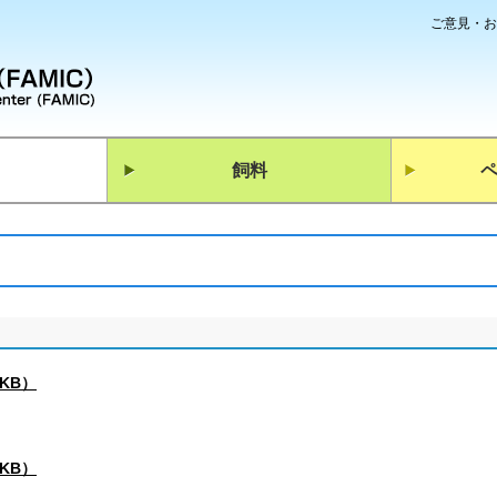
ご意見・お
飼料
3KB）
6KB）