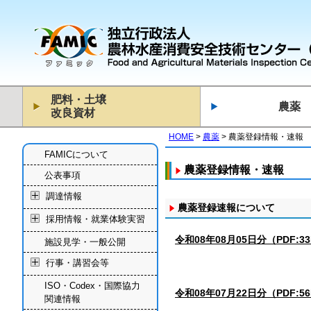
肥料・土壌
農薬
改良資材
HOME
農薬
農薬登録情報・速報
FAMICについて
農薬登録情報・速報
公表事項
調達情報
農薬登録速報について
採用情報・就業体験実習
令和08年08月05日分（PDF:3
施設見学・一般公開
行事・講習会等
ISO・Codex・国際協力
令和08年07月22日分（PDF:5
関連情報