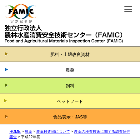
肥料・土壌改良資材
農薬
飼料
ペットフード
食品表示・JAS等
HOME
農薬
農薬検査部について
農薬の検査技術に関する調査研究
報告
平成22年度