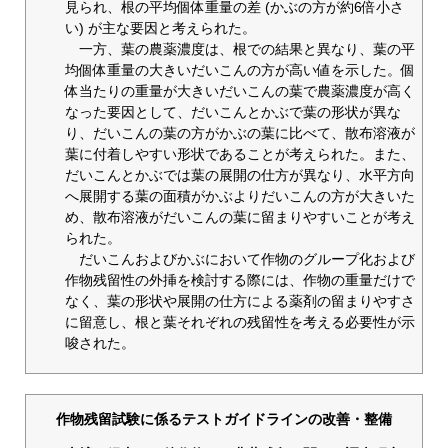
見られ、根の平均個体重量の差 (かぶの方が約6倍小さ
い) が主な要因と考えられた。
一方、葉の農薬濃度は、根での結果と異なり、葉の平
均個体重量の大きいだいこんの方が高い値を示した。個
体当たりの重量が大きいだいこんの葉で農薬濃度が高く
なった要因として、だいこんとかぶで葉の形状が異な
り、だいこんの葉の方がかぶの葉に比べて、散布溶液が
葉に付着しやすい形状であることが考えられた。また、
だいこんとかぶでは葉の展開の仕方が異なり、水平方向
へ展開する葉の面積がかぶよりだいこんの方が大きいた
め、散布溶液がだいこんの葉に留まりやすいことが考え
られた。
だいこんおよびかぶにおいて作物のグループ化および
作物残留性の外挿を検討する際には、作物の重量だけで
なく、葉の形状や展開の仕方による薬剤の留まりやすさ
に留意し、根と葉それぞれの残留性を考える必要性が示
唆された。
作物残留試験に係るテストガイドラインの改善・整備