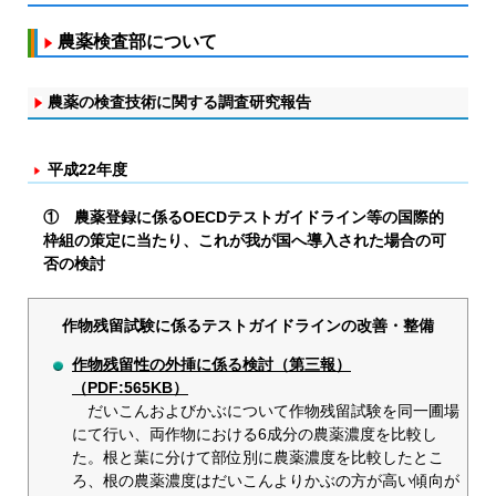
農薬検査部について
農薬の検査技術に関する調査研究報告
平成22年度
① 農薬登録に係るOECDテストガイドライン等の国際的
枠組の策定に当たり、これが我が国へ導入された場合の可
否の検討
作物残留試験に係るテストガイドラインの改善・整備
作物残留性の外挿に係る検討（第三報）
（PDF:565KB）
だいこんおよびかぶについて作物残留試験を同一圃場
にて行い、両作物における6成分の農薬濃度を比較し
た。根と葉に分けて部位別に農薬濃度を比較したとこ
ろ、根の農薬濃度はだいこんよりかぶの方が高い傾向が