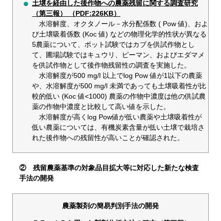
土壌を経由した後作物への農薬残留に関する調査研究
（第三報） （PDF:226KB）
水溶解度、オクタノール－水分配係数 ( Pow 値)、およ
び土壌吸着係数 (Koc 値) などの物理化学的性状が異なる
5農薬について、ポット試験ではカブを供試作物とし
て、圃場試験ではキュウリ、ピーマン、およびエダマメ
を供試作物として後作物残留性の調査を実施した。
水溶解度が500 mg/l 以上でlog Pow 値が1以下の農薬
や、水溶解度が500 mg/l 未満であっても土壌吸着性が比
較的低い (Koc 値<1000) 農薬の作物中濃度は他の供試農
薬の作物中濃度と比較して高い値を示した。
水溶解度が高くlog Pow値が低い農薬や土壌吸着性が
低い農薬については、有機炭素含量が低い土壌で栽培さ
れた後作物への残留性が高いことが確認された。
② 残留農薬基準の対象品目拡大等に対応した新たな検査
手法の開発
農薬製剤の簡易判別手法の開発