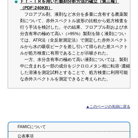
ＦＴ－ＩＲを用いた製剤分析方法の確立（第三報）
（PDF:240KB）
フロアブル剤、液剤など水分を多量に含有する農薬製
剤について、赤外スペクトル波形の比較から処方検査を
行う手法を検討した。その結果、フロアブル剤および水
分含有率の極めて高い（>95%）製剤を除く液剤につい
ては、ATR法（全反射測定法）で測定した赤外スペクト
ルから水の吸収ピークを差し引いて得られた差スペクト
ルが処方検査に有用であることが示唆された。
一方、水分含有率の極めて高い液剤については、製剤
中に含まれる一部の成分をジクロロメタン相に転溶･濃縮
した溶液を測定試料とすることで、処方検査に利用可能
な赤外スペクトルを測定できると考えられた。
▲このページの先頭に戻る
FAMICについて
公表事項