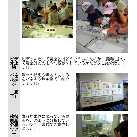
ビデ
ビデオを通して農薬とはどういうものなのか、農業におい
オ上
て農薬はどのような役割をしているかなどをご紹介致しま
した。
映
パネ
農薬の歴史や当地のあゆみ
をパネルや展示物でご紹介
ル展
しました。
示
（廊
下）
残留
野菜や果物に残っている農
薬をどのように分析してい
農薬
るかツアー形式でご案内し
分析
ました。
ツア
ー