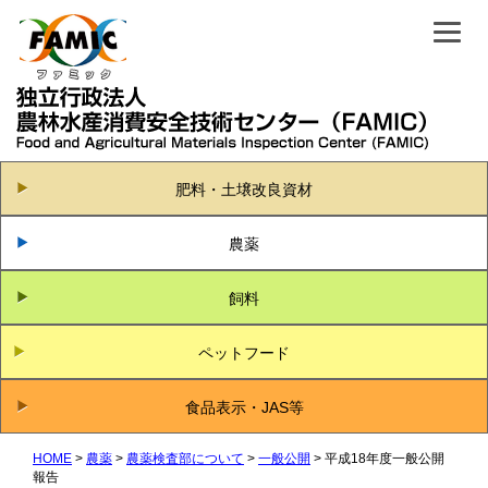
肥料・土壌改良資材
農薬
飼料
ペットフード
食品表示・JAS等
HOME
農薬
農薬検査部について
一般公開
平成18年度一般公開
報告