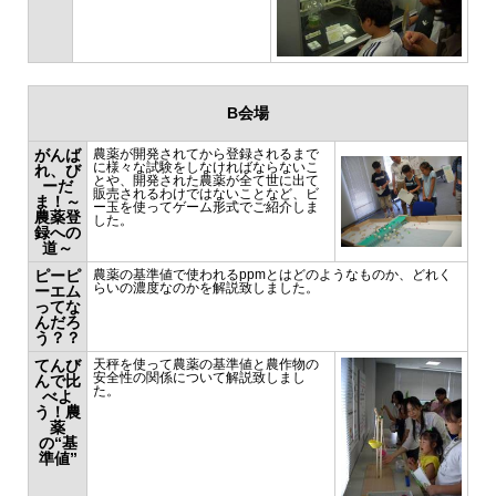
B会場
がんば
農薬が開発されてから登録されるまで
に様々な試験をしなければならないこ
れ、び
とや、開発された農薬が全て世に出て
ーだ
販売されるわけではないことなど、ビ
ま！～
ー玉を使ってゲーム形式でご紹介しま
農薬登
した。
録への
道～
ピーピ
農薬の基準値で使われるppmとはどのようなものか、どれく
らいの濃度なのかを解説致しました。
ーエム
ってな
んだろ
う？？
てんび
天秤を使って農薬の基準値と農作物の
安全性の関係について解説致しまし
んで比
た。
べよ
う！農
薬
の“基
準値”