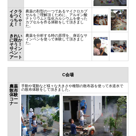
イクラ
農薬の剤型の一つであるマイクロカプ
セルをご理解頂くために、アルギン酸
をつく
ナトリウムと塩化カルシウムを使った
っちゃ
カプセルを作る体験をして頂きまし
え！！
た。
きれい
農薬を分析する時の原理を、身近なサ
インペンを使って体験して頂きまし
に咲か
た。
そう！
サイン
ペン・
アート
C会場
農薬
手動や電動など様々な大きさや種類の散布器を使って水道水で
の散布体験をして頂きました。
散布
体験
コー
ナー