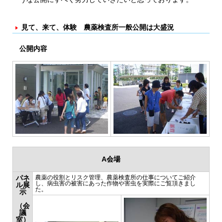
見て、来て、体験 農薬検査所一般公開は大盛況
公開内容
A会場
パネ
農薬の役割とリスク管理、農薬検査所の仕事についてご紹介
し、病虫害の被害にあった作物や害虫を実際にご覧頂きまし
ル展
た。
示
（会
議
室）