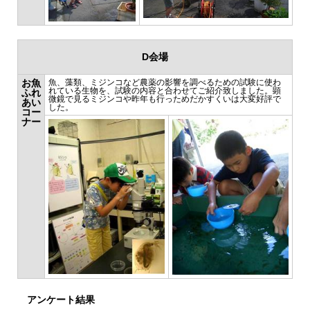
D会場
お魚
魚、藻類、ミジンコなど農薬の影響を調べるための試験に使わ
れている生物を、試験の内容と合わせてご紹介致しました。顕
ふれ
微鏡で見るミジンコや昨年も行っためだかすくいは大変好評で
あい
した。
コー
ナー
アンケート結果