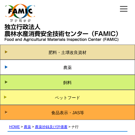
肥料・土壌改良資材
農薬
飼料
ペットフード
食品表示・JAS等
HOME
農薬
農薬抄録及び評価書
ナ行