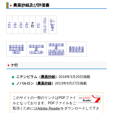
農薬抄録及び評価書
マ
A～
行
ア
カ
サ
タ
ナ
ハ
Z・
～
行
行
行
行
行
行
数
ワ
字
行
環境省評価
食品安全委
環境省評価
書
農林水産省
員会評価書
書
(水域の生活
審査報告書
(毒性)
(水質汚濁)
環境動植物)
ナ行
ニテンピラム（
農薬抄録
）
2018年3月20日掲載
ノバルロン（
農薬抄録
）
2013年9月27日掲載
このサイトの一部のリンクはPDFファイ
ルとなっております。PDFファイルをご
覧頂くためには
Adobe Reader
をダウンロードして下さ