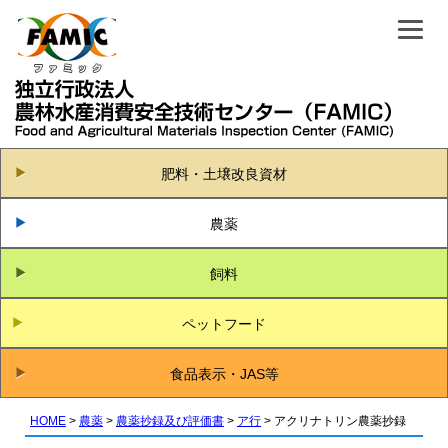
肥料・土壌改良資材
農薬
飼料
ペットフード
食品表示・JAS等
HOME
農薬
農薬抄録及び評価書
ア行
アクリナトリン農薬抄録