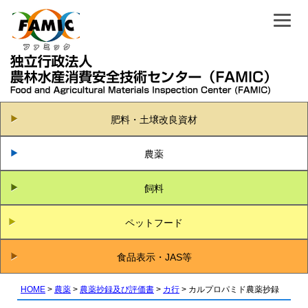
肥料・土壌改良資材
農薬
飼料
ペットフード
食品表示・JAS等
HOME
農薬
農薬抄録及び評価書
カ行
カルプロパミド農薬抄録