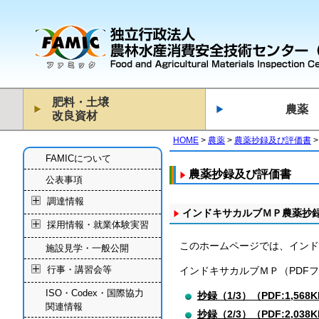
肥料・土壌
農薬
改良資材
HOME
農薬
農薬抄録及び評価書
FAMICについて
農薬抄録及び評価書
公表事項
調達情報
インドキサカルブＭＰ農薬抄
採用情報・就業体験実習
このホームページでは、インド
施設見学・一般公開
行事・講習会等
インドキサカルブＭＰ（PDF
ISO・Codex・国際協力
抄録（1/3）（PDF:1,568
関連情報
抄録（2/3）（PDF:2,038