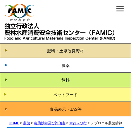
肥料・土壌改良資材
農薬
飼料
ペットフード
食品表示・JAS等
HOME
農薬
農薬抄録及び評価書
マ行～ワ行
メプロニル農薬抄録