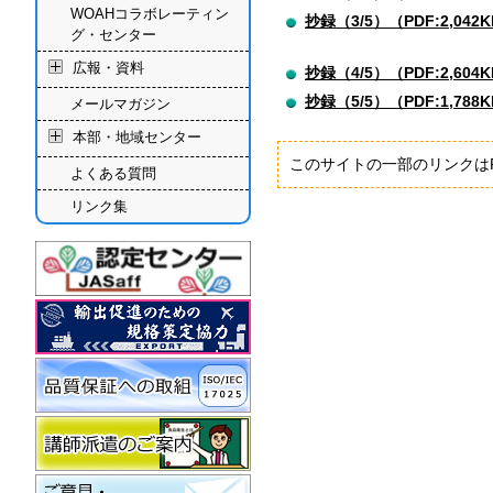
WOAHコラボレーティン
抄録（3/5）（PDF:2,042
グ・センター
広報・資料
抄録（4/5）（PDF:2,604
抄録（5/5）（PDF:1,788
メールマガジン
本部・地域センター
このサイトの一部のリンクは
よくある質問
リンク集