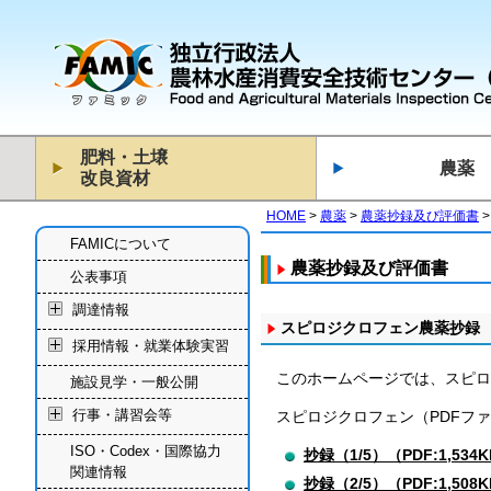
肥料・土壌
農薬
改良資材
HOME
農薬
農薬抄録及び評価書
FAMICについて
農薬抄録及び評価書
公表事項
調達情報
スピロジクロフェン農薬抄録
採用情報・就業体験実習
このホームページでは、スピロ
施設見学・一般公開
行事・講習会等
スピロジクロフェン（PDFフ
ISO・Codex・国際協力
抄録（1/5）（PDF:1,534
関連情報
抄録（2/5）（PDF:1,508